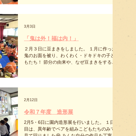
える明るくあたたかな空間です。 新園舎のホ
見られました😊 歌のプレゼントは、ほし組さ
ール（遊戯室）。子どもたちが集い、さまざ
んから「そうだったらいいのにな」でした。
まな活動や行事を行う大切な場所です。 新園
おにいさんおねえさんのお歌はとても素敵な
舎の保育室。子どもたちが安心して過ごせ
歌声でした♪ 誕生日会の後はみんなで大きな紙
3月3日
る、明るくあたたかな空間です。 新園舎の保
にお絵描きをしました！ 異年齢でのかかわり
育室。木のぬくもりを感じながら、子どもた
では互いに絵を見せ合ったり、一緒に描いた
「鬼は外！福は内！」
ちが毎日を過ごす場所です。 新園舎の廊下。
りとても楽しく過ごすことができました！
トイレや手洗い場も近く、子どもたちが使い
２月３日に豆まきをしました。 １月に作った
やすい動線になっています。 これから新しい
鬼のお面を被り、わくわく・ドキドキの子ど
園舎で、子どもたちとと
もたち！ 節分の由来や、なぜ豆まきをするの
か話を聞いていざスタート！ 子どもたちの
「鬼は外！福は内！」と元気な声が響いてい
ました♪ 無事に鬼を退治して大喜びでした🌟
今年も元気いっぱい過ごそうね😊
2月12日
令和７年度 造形展
2月5・6日に園内造形展を行いました。 １日
目は、異年齢でペアを組みこどもたちのみで
見て回りました😆 みんな自分の作品を丁寧に