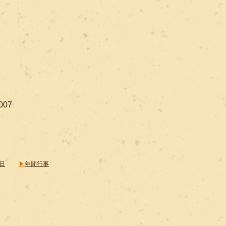
007
​
▶
年間行事