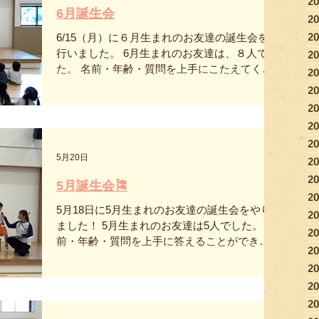
2
をしようね😊
6月誕生会
2
2
6/15（月）に６月生まれのお友達の誕生会を
行いました。 6月生まれのお友達は、８人でし
2
た。 名前・年齢・質問を上手にこたえてくれ
2
ています✨ 歌のプレゼントは、そら組さんか
2
ら「あめふりくまのこ」でした。 先生たちか
2
らのプレゼントは、手遊び「かみなりどん」
2
ペープサート「おつかいありさんこっつん
2
こ」でした。 ６月生まれのお友達、おめでと
5月20日
2
う！
2
5月誕生会🎏
2
5月18日に5月生まれのお友達の誕生会をやり
2
ました！ 5月生まれのお友達は5人でした。 名
2
前・年齢・質問を上手に答えることができま
2
した♪ 今月の歌のプレゼントはにじ組さんで
2
「めだかの学校」でした🐟 先生たちからのプ
2
レゼントは手遊び「ピクニック」、わくわく
2
シアター「赤ずきんとおせんべオオカミ」で