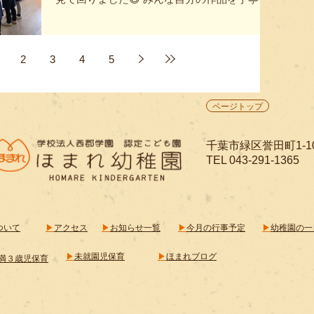
説明していました。 「どうやってつくった
の？」「これはなに？」と興味津々な様子が
見られました！ 年長組さんのお部屋では造形
2
3
4
5
指導で作ったスキー人形が大人気でした♪ ２日
目は、保護者の方にも来園いただきこどもた
ちと一緒に作品を見てもらいました。 作品を
ページトップ
見てもらいたくさん褒めてもらったこどもた
ちは、少し緊張しながらもとても嬉しそうな
様子でした！ 保護者の皆様、お忙しい中ご来
​千葉市緑区誉田町1-1
園いただきありがとうございました。
TEL 043-291-1365
ついて
▶
アクセス
▶
お知らせ一覧
▶
今月の行事予定​
▶
幼稚園の一日
▶
未就園児保育
​▶
ほまれブログ
満３歳児保育