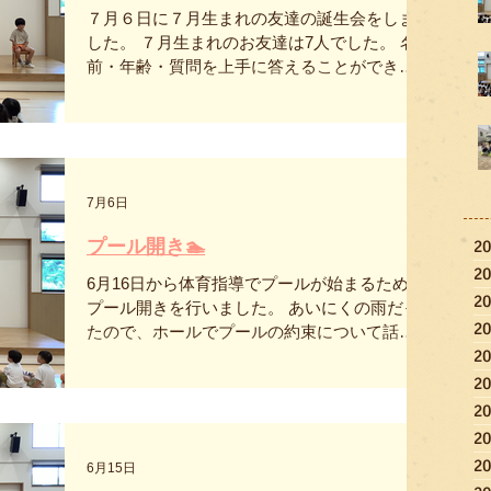
７月６日に７月生まれの友達の誕生会をしま
した。 ７月生まれのお友達は7人でした。 名
前・年齢・質問を上手に答えることができま
した♪ 歌のプレゼントはきのみ組さんで「くじ
らのとけい」でした🐋⏰ とてもかわいく上手
に歌えました😊 誕生会の後は異年齢で七夕飾
りの製作をしました🎋 きのみ組ではスイカ、
そら組では三角繋ぎ、にじ組では提灯を作り
7月6日
ました！ 好きなクラスに作りにいき、お兄さ
ん・お姉さんと一緒に作ったり教え合いなが
プール開き🏊
2
ら楽しく製作ができました！ みんなのお願い
2
事はなにかな？叶うといいね🌟
6月16日から体育指導でプールが始まるため、
2
プール開きを行いました。 あいにくの雨だっ
2
たので、ホールでプールの約束について話を
2
し、テープカットも行いました！ また、各ク
ラスごとに御神酒の見学をし、明日からのプ
2
ールで怪我や事故がなく楽しく行えるようお
2
祈りをしました✨ 新しいプールになり、「は
2
やく入りたい！」とワクワクしている子ども
2
6月15日
たちでした♪ お約束を守って楽しいプール遊び