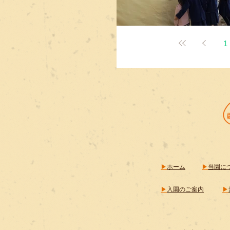
1
▶​
ホーム
▶
当園に
▶
入園のご案内
▶