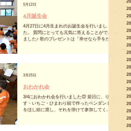
した🐺🍘 6月に「歯と口の健康習慣」があるの
2
5月12日
で、歯磨きに関するシアターを披露しまし
2
た。 オオカミさんに歯磨きを教えてくれた優
2
4月誕生会
しい子どもたちでした✨ 毎日しっかり歯を磨
2
こうね😊 5月生まれのお友達、おめでとう🌟
4月27日に4月生まれのお誕生会を行いまし
2
た。 質問にとっても元気に答えることができ
2
ました♪ 歌のプレゼントは「幸せなら手をたた
2
こう」でした。みんなで歌うことができまし
た。 誕生日会の後は異年齢での遊びを行いま
2
した。 シンキングやブロック、カプラ遊びな
2
ど自由に選んで遊びました。 お兄さんお姉さ
2
んが優しく手を引いて遊びに誘う様子がたく
2
3月25日
さん見られました😆 これからもみんなで元気
2
にたくさん遊ぼうね♪
おわかれ会
2
2
3/4におわかれ会を行いました😊 前日に、り
す・いちご・ひまわり組で作ったペンダント
2
をほし組に渡し、それを掛けて参加してくれ
2
ました！ プレゼント交換では、りす・いち
2
ご・ひまわり組から「メモスタンド」ほし組
2
から「キーホルダー」を交換し合いました✨