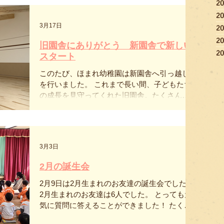
2
また、ほし組からおわかれのうた「ありがと
2
う心をこめて」「さよなら僕たちの幼稚園」
3月17日
2
を心のこもった歌声で歌ってくれました😊 み
2
んなで思い出のアルバムも歌いました！ 最後
旧園舎にありがとう 新園舎で新しい
に、りす・いちご・ひまわり組から「おくる
2
スタート
言葉」ほし組から「おわかれの言葉」を伝
え、素敵なおわかれ会になりました。 おわか
このたび、ほまれ幼稚園は新園舎へ引っ越し
れ会が終わったあとは、全学年３チームに分
を行いました。 これまで長い間、子どもたち
かれ「椅子取りゲーム」と「風船陣地取り」
の成長を見守ってくれた旧園舎。たくさんの
を行いました✨ 椅子取りゲームでは、流れて
思い出が詰まった園舎に感謝しながら、職員
いる音楽にノリノリになりながら行っていた
みんなで引っ越し作業を行いました。 引っ越
り、風船陣地取りでは、陣地内に入ってくる
しの日には、旧園舎の前で職員みんなで写真
風船を必死に探し一生懸命投げ入れる姿があ
も撮影しました。これまでの園舎で過ごして
3月3日
ったりとそれぞれ楽しむ姿がありました😊
きた日々を振り返りながら、改めて感謝の気
持ちを感じる時間となりました。 旧園舎での
2月の誕生会
引っ越し作業の日、職員みんなで記念撮影。
そして、新園舎での生活がスタートしていま
2月9日は2月生まれのお友達の誕生会でした！
す。木のぬくもりを感じる明るい保育室で、
2月生まれのお友達は6人でした。 とっても元
子どもたちが安心して過ごせる環境が整いま
気に質問に答えることができました！ たくさ
した。 新園舎の玄関ホール。子どもたちを迎
んの拍手をもらい少し恥ずかしそうな様子も