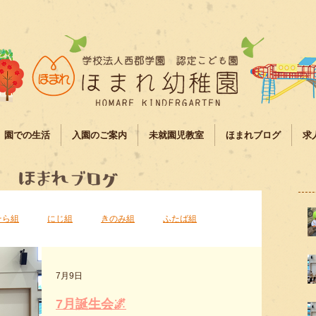
園での生活
入園のご案内
未就園児教室
ほまれブログ
求
そら組
にじ組
きのみ組
ふたば組
7月9日
7月誕生会🌌