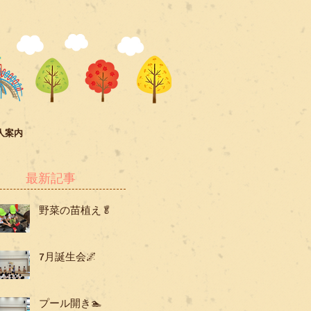
人案内
最新記事
野菜の苗植え🥬
7月誕生会🌌
プール開き🏊