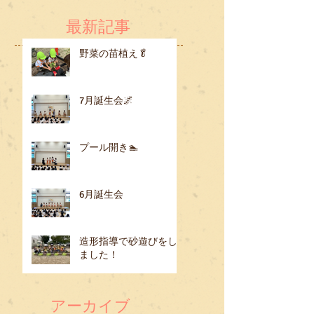
最新記事
野菜の苗植え🥬
7月誕生会🌌
プール開き🏊
6月誕生会
造形指導で砂遊びをし
ました！
アーカイブ