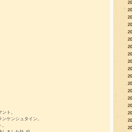
2
2
2
2
2
2
2
2
2
2
2
2
2
2
2
マント。
2
ランケンシュタイン。
2
ト。
2
ました(^_^)