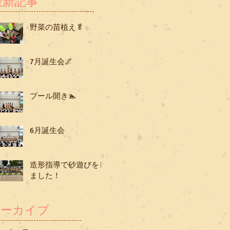
最新記事
野菜の苗植え🥬
7月誕生会🌌
プール開き🏊
6月誕生会
造形指導で砂遊びをし
ました！
アーカイブ