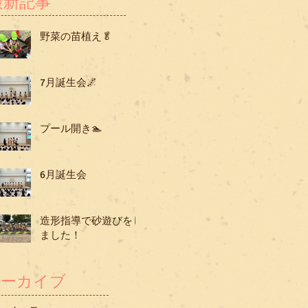
最新記事
野菜の苗植え🥬
7月誕生会🌌
プール開き🏊
6月誕生会
造形指導で砂遊びをし
ました！
アーカイブ