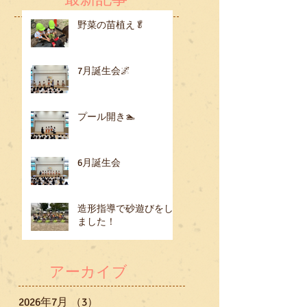
野菜の苗植え🥬
7月誕生会🌌
プール開き🏊
6月誕生会
造形指導で砂遊びをし
ました！
アーカイブ
2026年7月
（3）
3件の記事