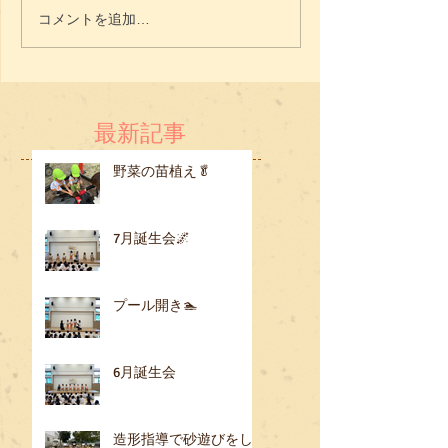
コメントを追加…
最新記事
野菜の苗植え🥬
7月誕生会🌌
プール開き🏊
6月誕生会
造形指導で砂遊びをし