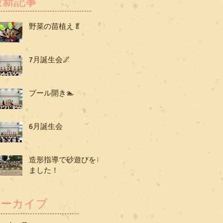
最新記事
野菜の苗植え🥬
7月誕生会🌌
プール開き🏊
6月誕生会
造形指導で砂遊びをし
ました！
アーカイブ