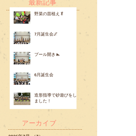
最新記事
野菜の苗植え🥬
7月誕生会🌌
プール開き🏊
6月誕生会
造形指導で砂遊びをし
ました！
アーカイブ