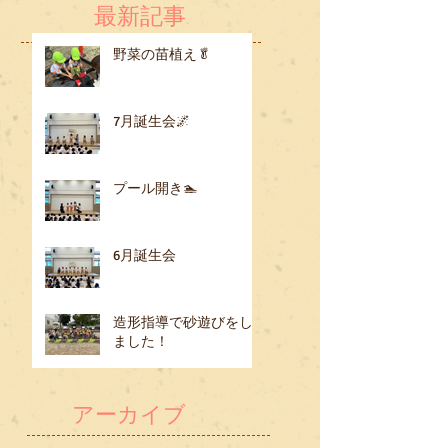
最新記事
野菜の苗植え🥬
7月誕生会🌌
プール開き🏊
6月誕生会
造形指導で砂遊びをし
ました！
アーカイブ