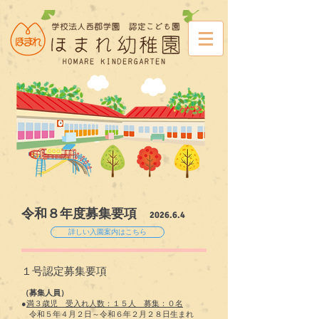
令和８年度募集要項
2026.6.4
詳しい入園案内はこちら
１号認定募集要項​
（募集人員）
●
満３歳児 受入れ人数：１５人
募集：０名
令和５年４月２日～令和６年２月２８日生まれ