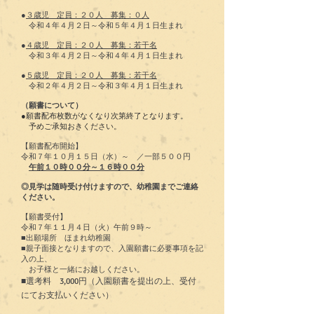
●
３歳児 定員：２０人 募集：０人
令和４年４月２日～令和５年４月１日生まれ
●
４歳児 定員：２０人 募集：若干名
令和３年４月２日～令和４年４月１日生まれ
●
５歳児 定員：２０人 募集：若干名
令和２年４月２日～令和３年４月１日生まれ
（願書について）
●
願書配布枚数がなくなり次第終了となります。
予めご承知おきください。
【願書​配布開始】
令和７年１０月１５日（水）～ ／一部５００円
午前１０時００分～１６時００分
◎見学は随時受け付けますので、幼稚園までご連絡
ください。
【願書​受付】
令和７年１１月４日（火）午前９時～
■出願場所 ほまれ幼稚園
■親子面接となりますので、入園願書に必要事項を記
入の上、
お子様と一緒にお越しください。
■
選考料
3,000円（入園願書を提出の上、受付
にてお支払いください
）