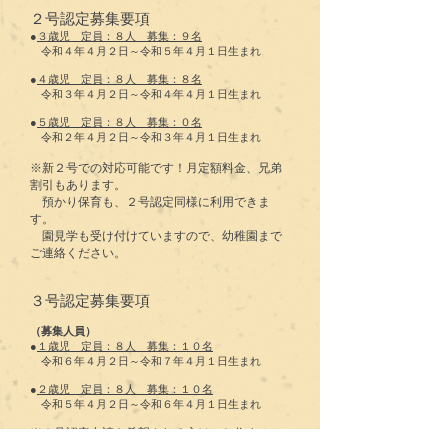
２号認定募集要項​
●
３歳児 定員：８人 募集：９
名
令和４年４月２日～令和５年４月１日生まれ
●
４歳児 定員：８人 募集：８名
令和３年４月２日～令和４年４月１日生まれ
●
５歳児 定員：８人 募集：０名
令和２年４月２日～令和３年４月１日生まれ
※新２号での対応可能です！月定額料金、兄弟
割引もあります。
預かり保育も、２号認定同様に利用できま
す。
​ 園見学も受け付けていますので、幼稚園まで
ご連絡ください。
３号認定募集要項​
（募集人員）
●
１歳児 定員：８人 募集：１０
名
令和６年４月２日～令和７年４月１日生まれ
●
２歳児 定員：８人 募集：１０名
令和５年４月２日～令和６年４月１日生まれ
※３号認定申請を希望される方は、お住まいの