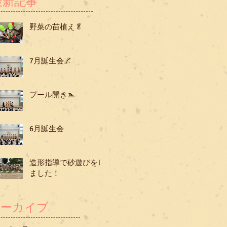
最新記事
野菜の苗植え🥬
7月誕生会🌌
プール開き🏊
6月誕生会
造形指導で砂遊びをし
ました！
アーカイブ