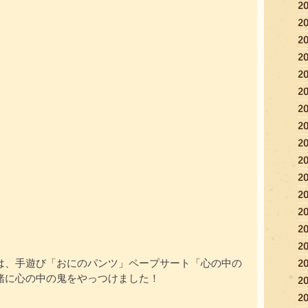
2
2
2
2
2
2
2
2
2
2
2
2
2
2
2
2
は、手遊び「おにのパンツ」ペープサート「心の中の
緒に心の中の鬼をやっつけました！
2
2