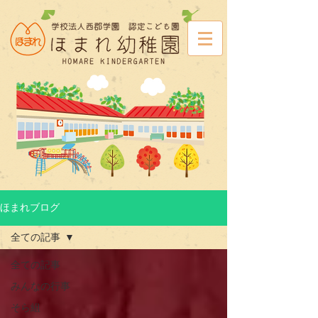
ほまれブログ
全ての記事
全ての記事
みんなの行事
そら組