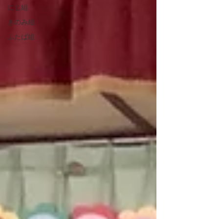
にじ組
きのみ組
ふたば組