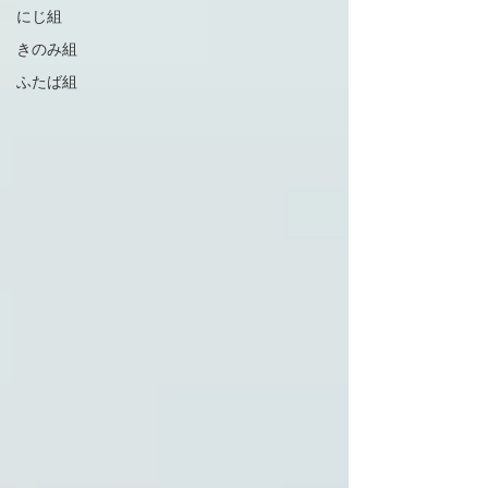
にじ組
きのみ組
ふたば組