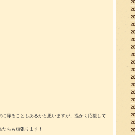
2
2
2
2
2
2
2
2
2
2
2
2
2
2
2
2
家に帰ることもあるかと思いますが、温かく応援して
2
私たちも頑張ります！
2