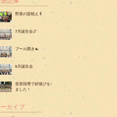
最新記事
野菜の苗植え🥬
7月誕生会🌌
プール開き🏊
6月誕生会
造形指導で砂遊びをし
ました！
アーカイブ