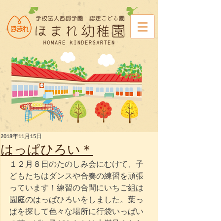
2018年11月15日
はっぱひろい＊
１２月８日のたのしみ会にむけて、子
どもたちはダンスや合奏の練習を頑張
っています！練習の合間にいちご組は
園庭のはっぱひろいをしました。葉っ
ぱを探して色々な場所に行袋いっぱい