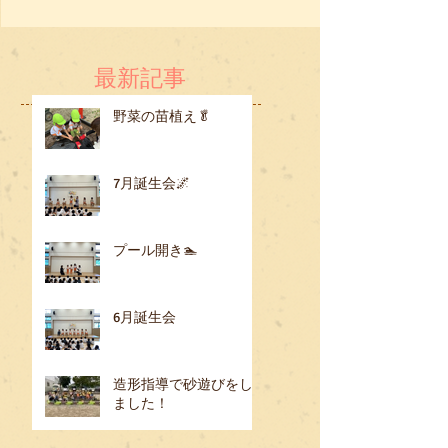
最新記事
野菜の苗植え🥬
7月誕生会🌌
プール開き🏊
6月誕生会
造形指導で砂遊びをし
ました！